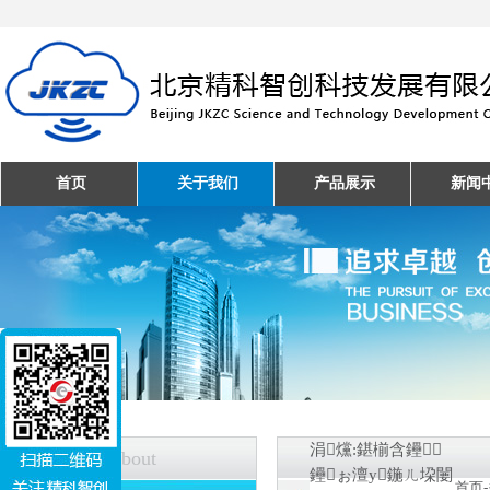
首页
关于我们
产品展示
新闻
涓爣:鍖椾含鑸┖
关于我们
About
鑸ぉ澶у鍦ㄦ垜闄
首页
-