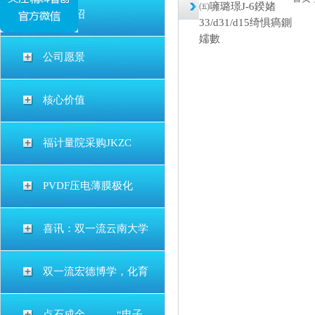
㈤噰璐璟J-6鍨媎
公司介绍
33/d31/d15绮惧瘑鍘
嬬數
公司愿景
核心价值
福计量院采购JKZC
PVDF压电薄膜极化
喜讯：双一流云南大学
双一流宏德博学，化育
点石成金———“电子