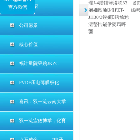
璟J-4鍨嬬簿瀵咲33
首
公司介绍
娴嬭瘯浠拰PZT-
嬬簿
JH30/3鍨嬪鍔熻兘
澶嶅悎鏋佸寲瑁呯
公司愿景
疆
核心价值
福计量院采购JKZC
PVDF压电薄膜极化
喜讯：双一流云南大学
双一流宏德博学，化育
点石成金———“电子