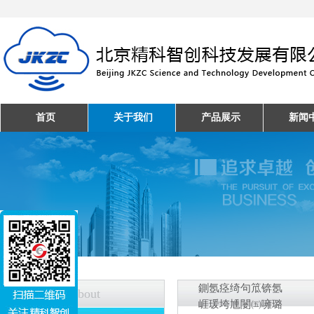
首页
关于我们
产品展示
新闻
鍘氬痉绮句笟锛氬
关于我们
About
崕瑗垮尰闄㈤噰璐