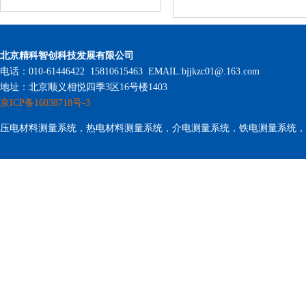
北京精科智创科技发展有限公司
电话：010-61446422 15810615463 EMAIL:bjjkzc01@.163.com
地址：北京顺义相悦四季3区16号楼1403
京ICP备16038718号-3
压电材料测量系统，热电材料测量系统，介电测量系统，铁电测量系统，