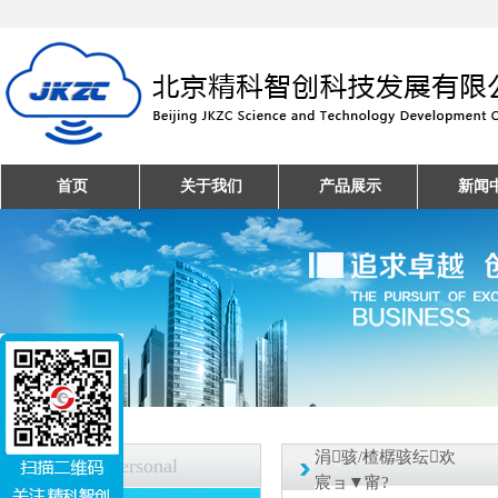
首页
关于我们
产品展示
新闻
涓骇/楂樼骇纭欢
人才招聘
Personal
宸ョ▼甯?