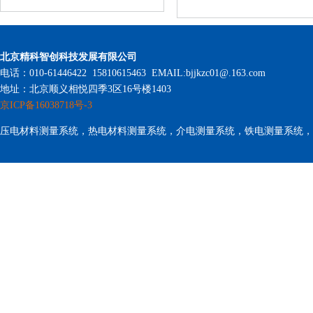
北京精科智创科技发展有限公司
电话：010-61446422 15810615463 EMAIL:bjjkzc01@.163.com
地址：北京顺义相悦四季3区16号楼1403
京ICP备16038718号-3
压电材料测量系统，热电材料测量系统，介电测量系统，铁电测量系统，