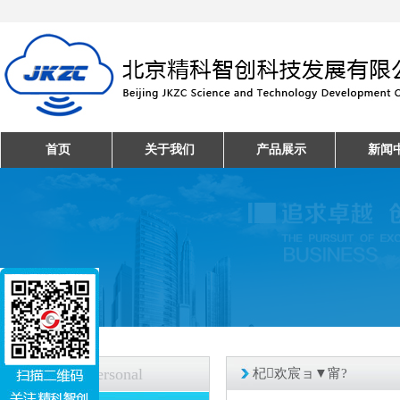
首页
关于我们
产品展示
新闻
人才招聘
Personal
杞欢宸ョ▼甯?