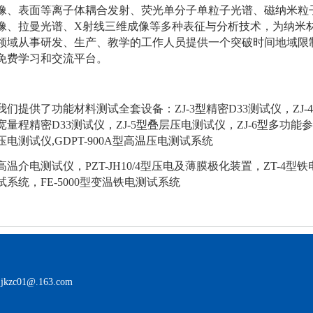
像、表面等离子体耦合发射、荧光单分子单粒子光谱、磁纳米粒
像、拉曼光谱、X射线三维成像等多种表征与分析技术，为纳米
领域从事研发、生产、教学的工作人员提供一个突破时间地域限
免费学习和交流平台。
我们提供了功能材料测试全套设备：ZJ-3型精密D33测试仪，ZJ-
宽量程精密D33测试仪，ZJ-5型叠层压电测试仪，ZJ-6型多功能
压电测试仪,GDPT-900A型高温压电测试系统
高温介电测试仪，PZT-JH10/4型压电及薄膜极化装置，ZT-4型铁
试系统，FE-5000型变温铁电测试系统
jkzc01@.163.com