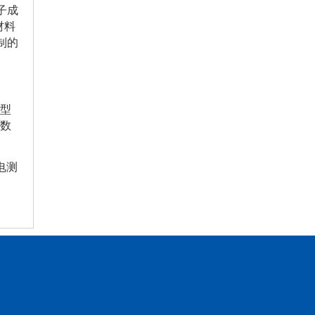
子成
材料
制的
4型
参数
电测