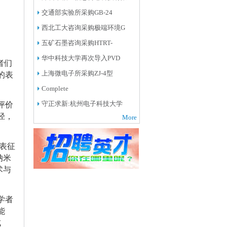
交通部实验所采购GB-24
西北工大咨询采购极端环境G
五矿石墨咨询采购HTRT-
华中科技大学再次导入PVD
者们
上海微电子所采购ZJ-4型
的表
Complete
守正求新:杭州电子科技大学
评价
径，
More
料表征
纳米
术与
学者
能
成