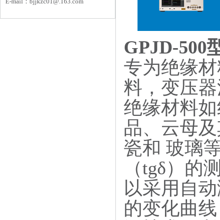
E-mail：
bjjkzc01
@.163.com
G
PJD-500
专为绝缘材
料，变压器
绝缘材料如
品、云母及
瓷和 玻璃
（tgδ）
以采用自动
的变化曲线