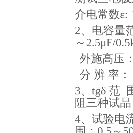
介电常数ε: 1
2、电容量范围
～2.5μF/0.5
外施高压： 3p
分 辨 率：
3、tgδ 
阻三种试品
4、试验电
围：0.5～50