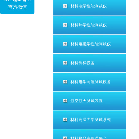
材料电学性能测试仪
材料热学性能测试仪
材料电磁学性能测试仪
材料制样设备
材料电学高温测试设备
航空航天测试装置
材料高温力学测试系统
材料样品高低温平台