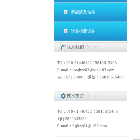
新能源及储能
计量检测设备
联系我们
Contact
Tel：010-61446422 15810615463
E-mail：
i
oajkzc03@vip.163.com
qq:1572574905 微信：15810615463
技术支持
Contact
Tel：010-61446422 15810615463
QQ:2822343332
E-mail：
bjjkzc01
@.163.com