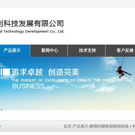
产品展示
新闻中心
技术支持
客户反馈
首页
-
产品展示
-
鏉愭枡鏍峰搧楂樹綆娓╁钩鍙?