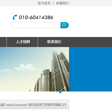
设为首页
│
收藏我们
人才招聘
联系我们
smallclassname=姣涚粏绠℃牱鍝佸喎鐑彴