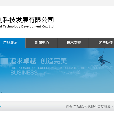
产品展示
新闻中心
技术支持
客户反馈
首页
-
产品展示
-
鏉愭枡鐢靛寲瀛﹀疄楠