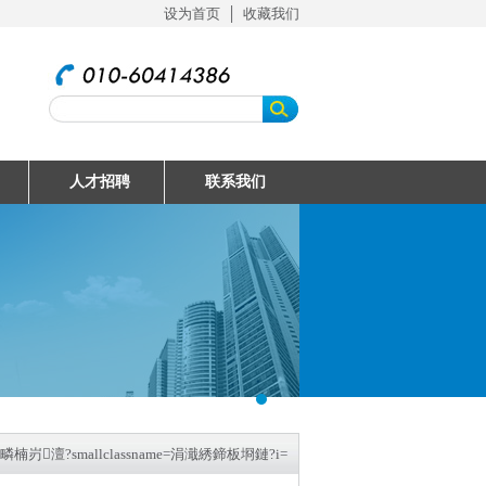
设为首页
│
收藏我们
人才招聘
联系我们
岃澶?smallclassname=涓濈綉鍗板埛鏈?i=