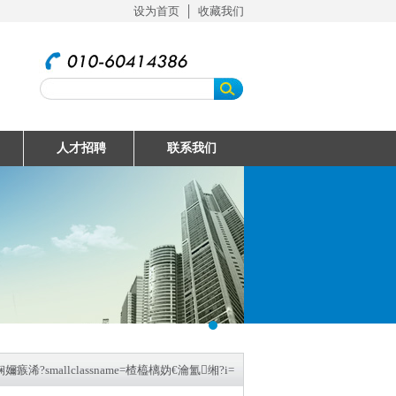
设为首页
│
收藏我们
人才招聘
联系我们
浠?smallclassname=楂橀樆妫€瀹氳缃?i=