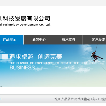
产品展示
新闻中心
技术支持
客户反馈
首页
-
产品展示
-
鏉愭枡鐢电瀛︽€ц兘娴嬭瘯