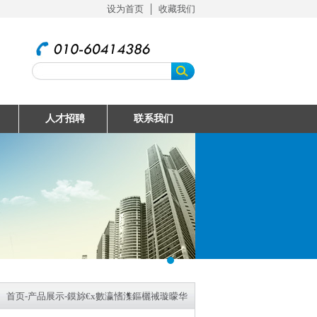
设为首页
│
收藏我们
人才招聘
联系我们
首页
-
产品展示
-
鏌旀€х數瀛愭潗鏂欐祴璇曚华