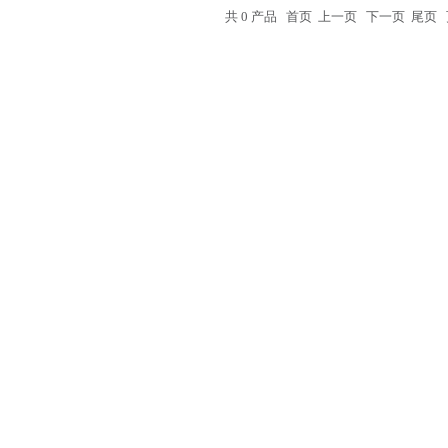
共 0 产品 首页 上一页 下一页 尾页