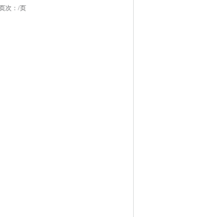
 页次：
/页