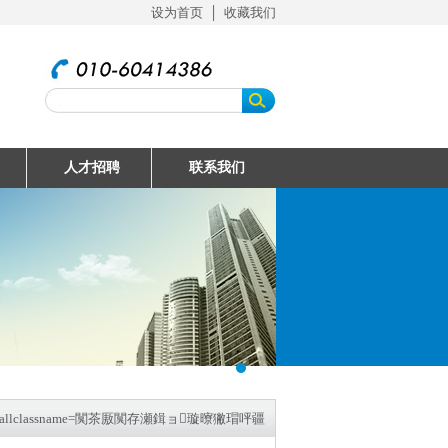
设为首页
│
收藏我们
人才招聘
联系我们
llclassname=闃茶厫闃存瀬鍓ョ璇曢獙瑁呯疆