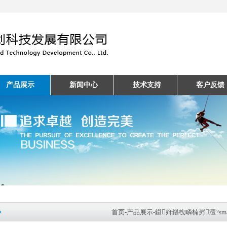
产品展示
新闻中心
技术支持
客户反馈
首页
-
产品展示
-
鑷姩鍖栧疄楠岃澶?sma