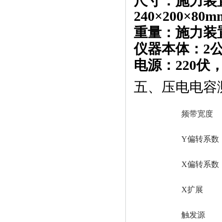
尺寸：施力装
240
×
200
×
80m
重量：施力装
仪器本体：
2
电源：
220
伏
五、压电电容
频带宽度
Y
偏转系数
X
偏转系数
X
扩展
触发源