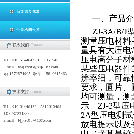
新能源及储能
一、产品
ZJ-3A/
计量检测设备
测量压电材料
联系我们
Contact
量具有大压电
压电高分子材
Tel：010-61446422 15810615463
某些压电器件
E-mail：
i
oajkzc03@vip.163.com
qq:1572574905 微信：15810615463
辨率细，可靠
要求，圆片、
技术支持
Contact
均可测量，测
示。ZJ-3型
Tel：010-61446422 15810615463
2A型压电测
QQ:2822343332
E-mail：
bjjkzc01
@.163.com
放电提示以及
电（尤其是较