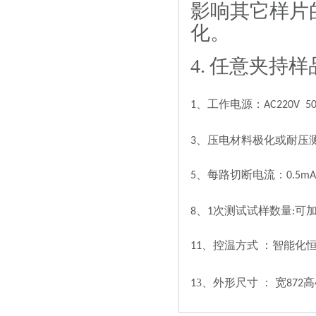
影响其它样片
化。
4.
任意夹持
样
1
、工作电源：
AC220V 50
3
、压电材料极化或耐压
5
、每路切断电流：
0.5mA
8
、
1
次测试试样数量
:
可
11
、控温方式
：智能化
3
1
、外形尺寸
： 宽
872
高