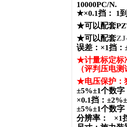
10000PC/N.
★×
0.1
挡：
1
★可以配套
PZ
★可以配套
ZJ
误差：×
1
挡：
★计量标定标
（评判压电测
★
电压保护：
±
5%
±
1
个数字
×
0.1
挡：±
2%
±
5%
±
1
个数字
分辨率：
×
1