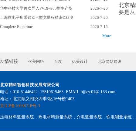
北京精
华中科技大学再次导入PVDF-800型生产型
2026-7-26
要是从
上海微电子所采购ZJ-4型宽量程精密D33测
2026-7-26
Complete Experime
2026-7-15
More
友情链接
亿美网络
百度
亿美设计
北京网站建设
北京精科智创科技发展有限公司
电话：010-61446422 15810615463 EMAIL:bjjkzc01@.163.com
地址：北京顺义相悦四季3区16号楼1403
京ICP备16038718号-3
压电材料测量系统，热电材料测量系统，介电测量系统，铁电测量系统，