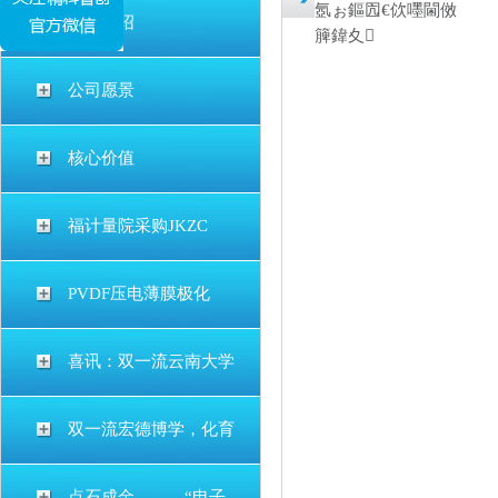
氬ぉ鏂囥€佽嚜閫傚
公司介绍
簲鍏夊
公司愿景
核心价值
福计量院采购JKZC
PVDF压电薄膜极化
喜讯：双一流云南大学
双一流宏德博学，化育
点石成金———“电子