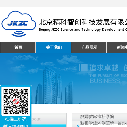
首页
关于我们
产品展示
新闻
鍘嬬數鏉愭枡搴旂
关于我们
About
敤棰嗗煙涔嬩笁锛
首页
-