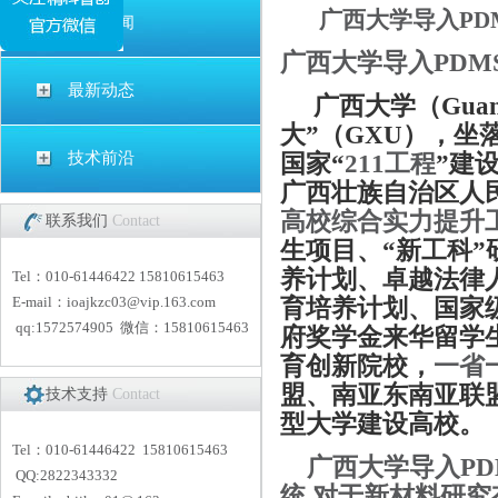
广西大学导入PD
公司新闻
广西大学导入PDM
最新动态
广西大学（Guangx
大”（GXU），坐
技术前沿
国家“
211工程
”建
广西壮族自治区人
高校综合实力提升
联系我们
Contact
生项目、“新工科
养计划、卓越法律
Tel：010-61446422 15810615463
E-mail：
i
oajkzc03@vip.163.com
育培养计划、国家
qq:1572574905 微信：15810615463
府奖学金来华留学
育创新院校，
一省
盟、南亚东南亚联
技术支持
Contact
型大学建设高校。
Tel：010-61446422 15810615463
广西大学导入PDM
QQ:2822343332
统,对于新材料研究