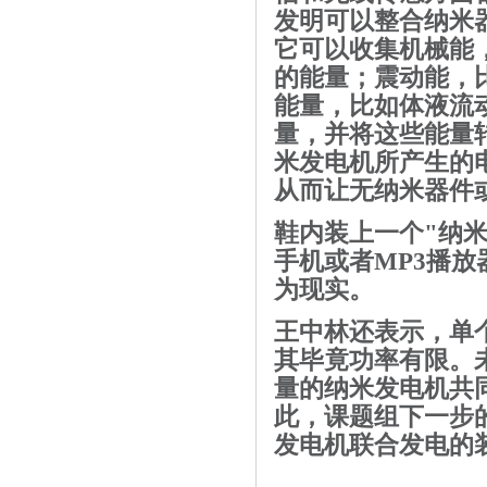
发明可以整合纳米
它可以收集机械能
的能量；
震动能
，
能量，比如体液流
量，并将这些
能量
米发电机所产生的
从而让无纳米器件
鞋
内装
上一个
"
纳
手机或者
MP3
播放
为现实。
王中林还表示，单
其毕竟功率有限。
量的纳米发电机
共
此，课题组下一步
发电机联合发电的