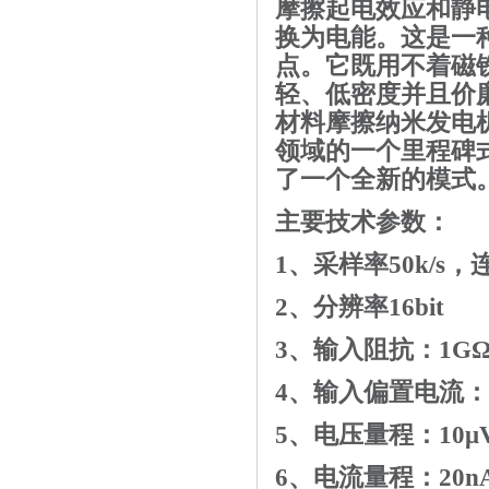
摩擦起电效应和静
换为电能。这是一
点。它既用不着磁
轻、低密度并且价
材料摩擦纳米发电
领域的一个里程碑
了一个全新的模式
主要技术参数：
1
、采样率
50k/s
，
2
、分辨率
16bit
3
、输入阻抗：
1G
4
、输入偏置电流：
5
、电压量程：
10
μ
6
、电流量程：
20n