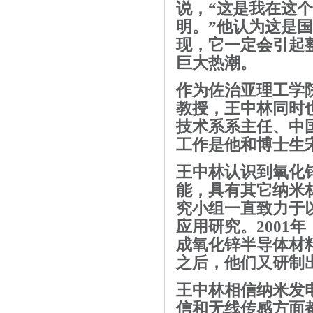
说，
“
这是我在这个
明。
”
他认为这是国
现，它一定会引起
巨大热潮。
作为
佐治亚理工学
教授，王中林同时
技术
系系主任、中
工作是他和博士生
王中林认识到氧化
能，具有其它
纳米
究小组一直致力于
应用研究。
2001
年
成氧化锌
半导体材
之后，他们又研制
王中林相信纳米发
信
和无线传感方面