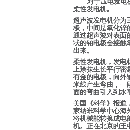
对于压电发电
柔性发电机。
超声波发电机分为
极，中间是
氧化锌
通过超声波对表面
状的
铂电极
会接触
出来。
柔性发电机，发电
上涂抹生长平行密
有金的电极，向外
米线产生弯曲，一
面的弯曲引入到水
美国《
科学
》报道
家纳米科学中心
海
将
机械能
转换成电
机。正在北京的
王