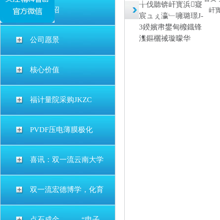
╁伐聽锛屽寳浜寲
公司介绍
屽
宸ュぇ瀛﹂噰璐璟J-
3鍨嬪帇鐢甸櫠鐡锋
潗鏂欐祴璇曚华
公司愿景
核心价值
福计量院采购JKZC
PVDF压电薄膜极化
喜讯：双一流云南大学
双一流宏德博学，化育
点石成金———“电子