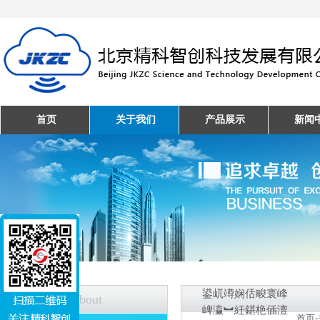
首页
关于我们
产品展示
新闻
鍙屼竴娴佸畯寰峰
关于我们
About
崥瀛︼紝鍖栬偛澶
首页
-