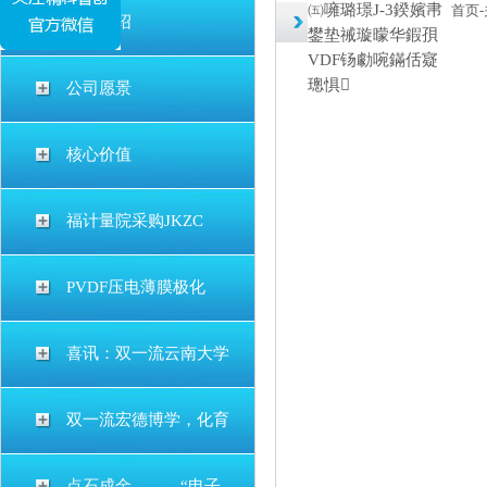
㈤噰璐璟J-3鍨嬪帇
首页
-
公司介绍
鐢垫祴璇曚华鍜孭
VDF钖勮啘鏋佸寲
璁惧
公司愿景
核心价值
福计量院采购JKZC
PVDF压电薄膜极化
喜讯：双一流云南大学
双一流宏德博学，化育
点石成金———“电子