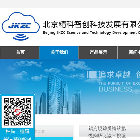
首页
关于我们
产品展示
新闻
鍚岃垷鍏辨祹锛氬
关于我们
About
悓娴庡ぇ瀛﹀挩璇